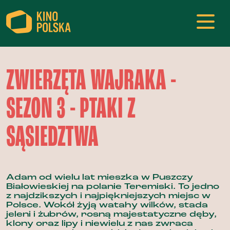
ZWIERZĘTA WAJRAKA -
SEZON 3 - PTAKI Z
SĄSIEDZTWA
Adam od wielu lat mieszka w Puszczy
Białowieskiej na polanie Teremiski. To jedno
z najdzikszych i najpiękniejszych miejsc w
Polsce. Wokół żyją watahy wilków, stada
jeleni i żubrów, rosną majestatyczne dęby,
klony oraz lipy i niewielu z nas zwraca