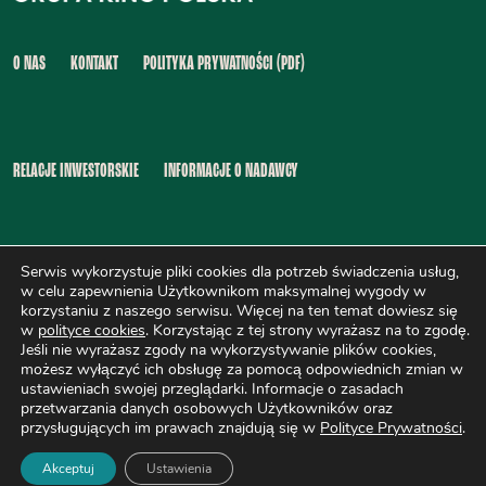
O NAS
KONTAKT
POLITYKA PRYWATNOŚCI (PDF)
RELACJE INWESTORSKIE
INFORMACJE O NADAWCY
Serwis wykorzystuje pliki cookies dla potrzeb świadczenia usług,
INFORMACJA O DOSTĘPNOŚCI (PDF)
SYGNALIŚCI (PDF)
w celu zapewnienia Użytkownikom maksymalnej wygody w
korzystaniu z naszego serwisu. Więcej na ten temat dowiesz się
w
polityce cookies
. Korzystając z tej strony wyrażasz na to zgodę.
Jeśli nie wyrażasz zgody na wykorzystywanie plików cookies,
możesz wyłączyć ich obsługę za pomocą odpowiednich zmian w
AKT O WOLNOŚCI MEDIÓW
ustawieniach swojej przeglądarki. Informacje o zasadach
przetwarzania danych osobowych Użytkowników oraz
przysługujących im prawach znajdują się w
Polityce Prywatności
.
Akceptuj
Ustawienia