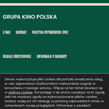
O NAS
KONTAKT
POLITYKA PRYWATNOŚCI (PDF)
RELACJE INWESTORSKIE
INFORMACJE O NADAWCY
Serwis wykorzystuje pliki cookies dla potrzeb świadczenia usług,
INFORMACJA O DOSTĘPNOŚCI (PDF)
SYGNALIŚCI (PDF)
w celu zapewnienia Użytkownikom maksymalnej wygody w
korzystaniu z naszego serwisu. Więcej na ten temat dowiesz się
w
polityce cookies
. Korzystając z tej strony wyrażasz na to zgodę.
Jeśli nie wyrażasz zgody na wykorzystywanie plików cookies,
możesz wyłączyć ich obsługę za pomocą odpowiednich zmian w
AKT O WOLNOŚCI MEDIÓW
ustawieniach swojej przeglądarki. Informacje o zasadach