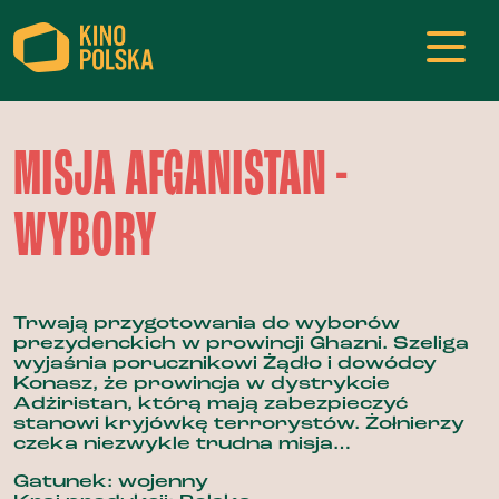
MISJA AFGANISTAN -
WYBORY
Trwają przygotowania do wyborów
prezydenckich w prowincji Ghazni. Szeliga
wyjaśnia porucznikowi Żądło i dowódcy
Konasz, że prowincja w dystrykcie
Adżiristan, którą mają zabezpieczyć
stanowi kryjówkę terrorystów. Żołnierzy
czeka niezwykle trudna misja…
Gatunek: wojenny