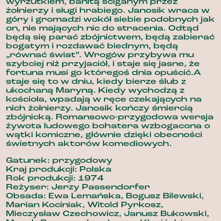
wyrzutkiem, banitą ściganym przez
żołnierzy i sługi hrabiego. Janosik wraca w
góry i gromadzi wokół siebie podobnych jak
on, nie mających nic do stracenia. Odtąd
będą się parać zbójnictwem, będą zabierać
bogatym i rozdawać biednym, będą
„równać świat”. Wrogów przybywa mu
szybciej niż przyjaciół, i staje się jasne, że
fortuna musi go któregoś dnia opuścić.A
staje się to w dniu, kiedy bierze ślub z
ukochaną Maryną. Kiedy wychodzą z
kościoła, wpadają w ręce czekających na
nich żołnierzy. Janosik kończy śmiercią
zbójnicką. Romansowo-przygodowa wersja
żywota ludowego bohatera wzbogacona o
wątki komiczne, głównie dzięki obecności
świetnych aktorów komediowych.
Gatunek: przygodowy
Kraj produkcji: Polska
Rok produkcji: 1974
Reżyser: Jerzy Passendorfer
Obsada: Ewa Lemańska, Bogusz Bilewski,
Marian Kociniak, Witold Pyrkosz,
Mieczysław Czechowicz, Janusz Bukowski,