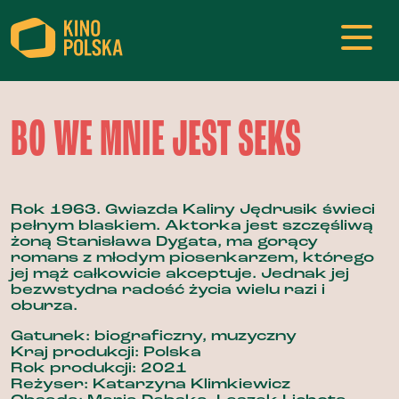
BO WE MNIE JEST SEKS
Rok 1963. Gwiazda Kaliny Jędrusik świeci
pełnym blaskiem. Aktorka jest szczęśliwą
żoną Stanisława Dygata, ma gorący
romans z młodym piosenkarzem, którego
jej mąż całkowicie akceptuje. Jednak jej
bezwstydna radość życia wielu razi i
oburza.
Gatunek: biograficzny, muzyczny
Kraj produkcji: Polska
Rok produkcji: 2021
Reżyser: Katarzyna Klimkiewicz