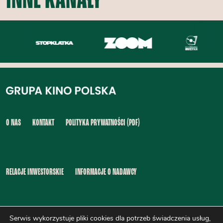
INNE KANAŁY
O NAS
KONTAKT
POLITYKA PRYWATNOŚCI (PDF)
RELACJE INWESTORSKIE
INFORMACJE O NADAWCY
Serwis wykorzystuje pliki cookies dla potrzeb świadczenia usług,
INFORMACJA O DOSTĘPNOŚCI (PDF)
SYGNALIŚCI (PDF)