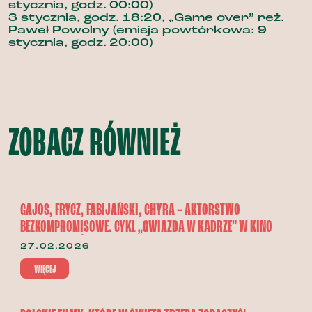
stycznia, godz. 00:00)
3 stycznia, godz. 18:20, „Game over”
reż.
Paweł Powolny (emisja powtórkowa: 9
stycznia, godz. 20:00)
ZOBACZ RÓWNIEŻ
GAJOS, FRYCZ, FABIJAŃSKI, CHYRA – AKTORSTWO
BEZKOMPROMISOWE. CYKL „GWIAZDA W KADRZE” W KINO
POLSKA W KAŻDY PIĄTEK MARCA.
27.02.2026
WIĘCEJ