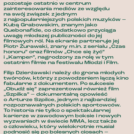
pozostaje ostatnio w centrum
zainteresowania mediów ze względu
na swój związek z jednym
z najpopularniejszych polskich muzyków –
Kubą Grabowskim, znanym jako
Quebonafide, co dodatkowo przyciąga
uwagę młodszej publiczności do jej
filmowych ról. Na ekranie partneruje jej
Piotr Żurawski, znany m.in. z serialu „Czas
honoru” oraz filmów „Chce się żyć”
i „Kamper”, nagrodzony za rolę w tym
ostatnim filmie na festiwalu Młodzi i Film.
Filip Dzierżawski należy do grona młodych
twórców, którzy z powodzeniem łączą kino
fabularne z dokumentem. Po sukcesie
„Obudź się” zaprezentował również film
„Szpilka” – dokumentalną opowieść
o Arturze Szpilce, jednym z najbardziej
rozpoznawalnych polskich sportowców.
To historia nie tylko o spektakularnej
karierze w zawodowym boksie i nowych
wyzwaniach w świecie MMA, lecz także
o człowieku, który wielokrotnie musiał
podnosić się po bolesnych ciosach –