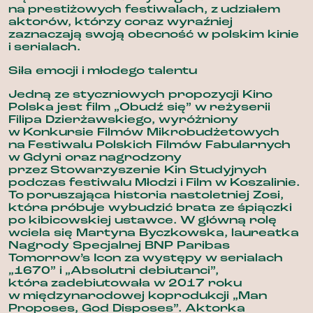
na prestiżowych festiwalach, z udziałem
aktorów, którzy coraz wyraźniej
zaznaczają swoją obecność w polskim kinie
i serialach.
Siła emocji i młodego talentu
Jedną ze styczniowych propozycji Kino
Polska jest film „Obudź się” w reżyserii
Filipa Dzierżawskiego, wyróżniony
w Konkursie Filmów Mikrobudżetowych
na Festiwalu Polskich Filmów Fabularnych
w Gdyni oraz nagrodzony
przez Stowarzyszenie Kin Studyjnych
podczas festiwalu Młodzi i Film w Koszalinie.
To poruszająca historia nastoletniej Zosi,
która próbuje wybudzić brata ze śpiączki
po kibicowskiej ustawce. W główną rolę
wciela się Martyna Byczkowska, laureatka
Nagrody Specjalnej BNP Paribas
Tomorrow’s Icon za występy w serialach
„1670” i „Absolutni debiutanci”,
która zadebiutowała w 2017 roku
w międzynarodowej koprodukcji „Man
Proposes, God Disposes”. Aktorka