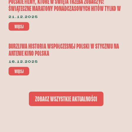
POLSKIE FILMY, KTÓRE W ŚWIĘTA TRZEBA ZOBACZYĆ!
ŚWIĄTECZNE MARATONY PONADCZASOWYCH HITÓW TYLKO W
KINO POLSKA.
21.12.2025
WIĘCEJ
BURZLIWA HISTORIA WSPÓŁCZESNEJ POLSKI W STYCZNIU NA
ANTENIE KINO POLSKA
16.12.2025
WIĘCEJ
ZOBACZ WSZYSTKIE AKTUALNOŚCI