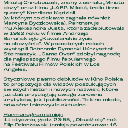
Mikołaj Chroboczek, znany z serialu „Minuta
ciszy” oraz filmu „LARP. Miłość, trolle i inne
questy” Kordiana Kądzieli
(w którym co ciekawe zagrała również
Martyna Byczkowska). Partneruje
mu Aleksandra Justa, która zadebiutowała
w 1992 roku w filmie Andrzeja
Barańskiego „Kawalerskie życie
na obczyźnie”. W pozostałych rolach
wystąpili Dobromir Dymecki i Krzysztof
Stelmaszyk. „Game Over” zdobył nagrodę
dla najlepszego filmu fabularnego
na Festiwalu Filmów Polskich w Los
Angeles.
Styczniowe pasmo debiutów w Kino Polska
to propozycja dla widzów poszukujących
świeżych historii i nowych nazwisk, które
już dziś przyciągają uwagę zarówno
krytyków, jak i publiczności. To kino młode,
odważne i niezwykle aktualne.
Harmonogram emisji:
11 stycznia, godz. 23:55, ,,Obudź się”
reż.
Filip Dzierżawski (emisja powtórkowa: 16