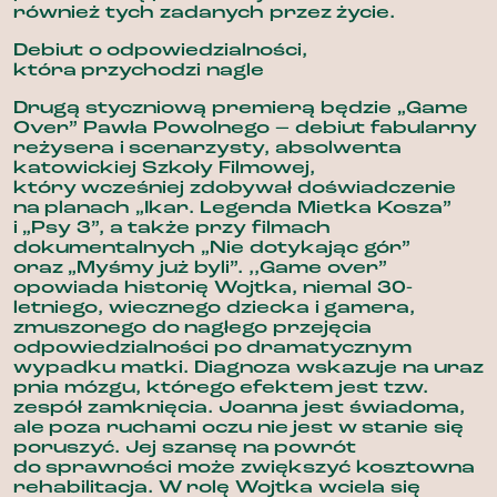
również tych zadanych przez życie.
Debiut o odpowiedzialności,
która przychodzi nagle
Drugą styczniową premierą będzie „Game
Over” Pawła Powolnego – debiut fabularny
reżysera i scenarzysty, absolwenta
katowickiej Szkoły Filmowej,
który wcześniej zdobywał doświadczenie
na planach „Ikar. Legenda Mietka Kosza”
i „Psy 3”, a także przy filmach
dokumentalnych „Nie dotykając gór”
oraz „Myśmy już byli”. ,,Game over”
opowiada historię Wojtka, niemal 30-
letniego, wiecznego dziecka i gamera,
zmuszonego do nagłego przejęcia
odpowiedzialności po dramatycznym
wypadku matki. Diagnoza wskazuje na uraz
pnia mózgu, którego efektem jest tzw.
zespół zamknięcia. Joanna jest świadoma,
ale poza ruchami oczu nie jest w stanie się
poruszyć. Jej szansę na powrót
do sprawności może zwiększyć kosztowna
rehabilitacja. W rolę Wojtka wciela się