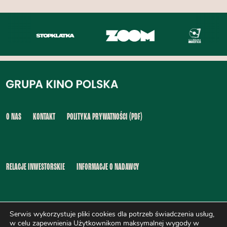
O NAS
KONTAKT
POLITYKA PRYWATNOŚCI (PDF)
RELACJE INWESTORSKIE
INFORMACJE O NADAWCY
Serwis wykorzystuje pliki cookies dla potrzeb świadczenia usług,
INFORMACJA O DOSTĘPNOŚCI (PDF)
SYGNALIŚCI (PDF)
w celu zapewnienia Użytkownikom maksymalnej wygody w