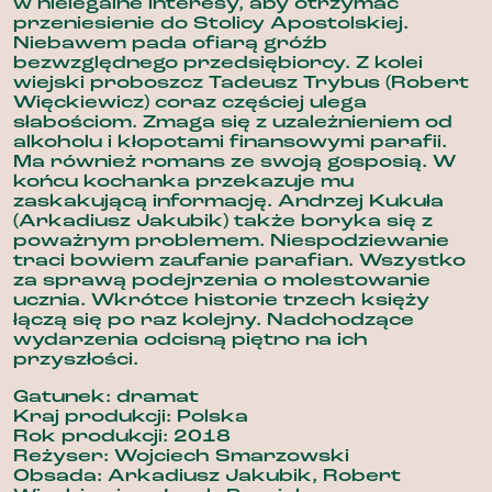
w nielegalne interesy, aby otrzymać
przeniesienie do Stolicy Apostolskiej.
Niebawem pada ofiarą gróźb
bezwzględnego przedsiębiorcy. Z kolei
wiejski proboszcz Tadeusz Trybus (Robert
Więckiewicz) coraz częściej ulega
słabościom. Zmaga się z uzależnieniem od
alkoholu i kłopotami finansowymi parafii.
Ma również romans ze swoją gosposią. W
końcu kochanka przekazuje mu
zaskakującą informację. Andrzej Kukuła
(Arkadiusz Jakubik) także boryka się z
poważnym problemem. Niespodziewanie
traci bowiem zaufanie parafian. Wszystko
za sprawą podejrzenia o molestowanie
ucznia. Wkrótce historie trzech księży
łączą się po raz kolejny. Nadchodzące
wydarzenia odcisną piętno na ich
przyszłości.
Gatunek: dramat
Kraj produkcji: Polska
Rok produkcji: 2018
Reżyser: Wojciech Smarzowski
Obsada: Arkadiusz Jakubik, Robert